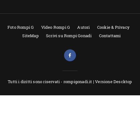
Foto Rompi G
Video Rompi G
Autori
Cookie & Privacy
SiteMap
Scrivi su Rompi Gonadi
Contattami
Tutti i diritti sono riservati - rompigonadi.it |
Versione Descktop