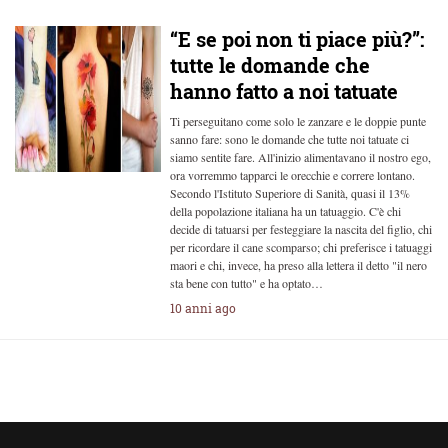
“E se poi non ti piace più?”:
tutte le domande che
hanno fatto a noi tatuate
Ti perseguitano come solo le zanzare e le doppie punte
sanno fare: sono le domande che tutte noi tatuate ci
siamo sentite fare. All'inizio alimentavano il nostro ego,
ora vorremmo tapparci le orecchie e correre lontano.
Secondo l'Istituto Superiore di Sanità, quasi il 13%
della popolazione italiana ha un tatuaggio. C'è chi
decide di tatuarsi per festeggiare la nascita del figlio, chi
per ricordare il cane scomparso; chi preferisce i tatuaggi
maori e chi, invece, ha preso alla lettera il detto "il nero
sta bene con tutto" e ha optato…
10 anni ago