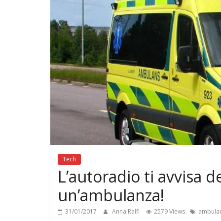
di
GONADI
Tech
L’autoradio ti avvisa de
un’ambulanza!
31/01/2017
Anna Ralfi
2579 Views
ambula