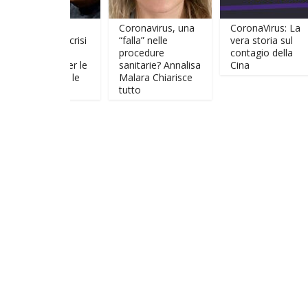
ERT
Coronavirus, una
CoronaVirus: La
TEIN: La crisi
“falla” nelle
vera storia sul
a grande
procedure
contagio della
rtunità per le
sanitarie? Annalisa
Cina
one e per le
Malara Chiarisce
oni
tutto