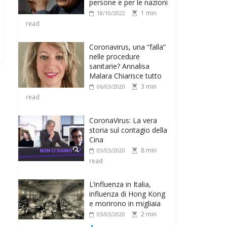
persone e per le nazioni
1 min
18/10/2022
read
Coronavirus, una “falla”
nelle procedure
sanitarie? Annalisa
Malara Chiarisce tutto
3 min
06/03/2020
read
CoronaVirus: La vera
storia sul contagio della
Cina
8 min
03/03/2020
read
L’influenza in Italia,
influenza di Hong Kong
e morirono in migliaia
2 min
03/03/2020
read