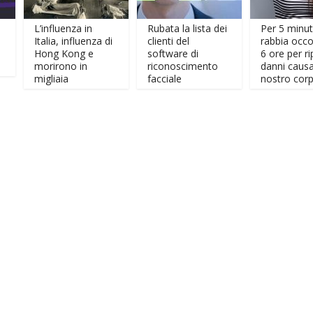
L’influenza in
Rubata la lista dei
Per 5 minuti di
Italia, influenza di
clienti del
rabbia occorrono
Hong Kong e
software di
6 ore per riparare 
morirono in
riconoscimento
danni causati al
migliaia
facciale
nostro corpo