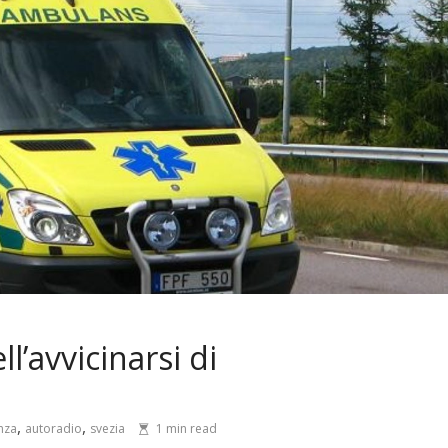
ll’avvicinarsi di
,
,
nza
autoradio
svezia
1 min read