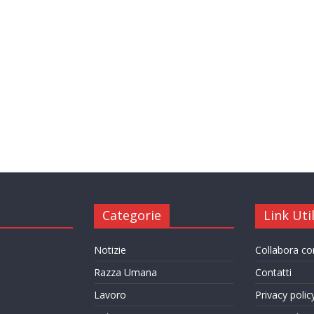
Categorie
Link Util
Notizie
Collabora c
Razza Umana
Contatti
Lavoro
Privacy polic