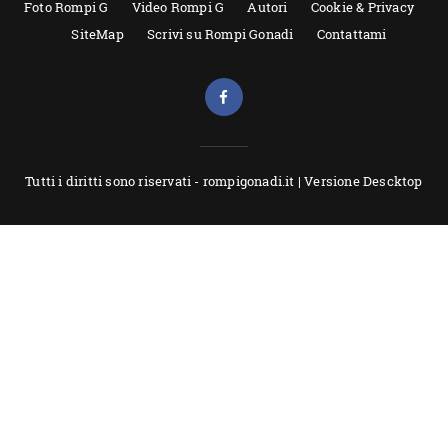
Foto Rompi G
Video Rompi G
Autori
Cookie & Privacy
SiteMap
Scrivi su Rompi Gonadi
Contattami
Tutti i diritti sono riservati - rompigonadi.it |
Versione Descktop