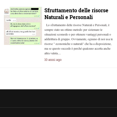
Sfruttamento delle risorse
Naturali e Personali
Lo sfruttamento delle risorse Naturali e Personali, è
sempre stato un ottimo metodo per sistemare le
situazioni scomode o per ottenere vantaggi personali o
addirittura di gruppo. Ovviamente, ognuno di noi usa le
risorse " economiche o naturali" che ha a disposizione,
ma se questo succede è perché qualcuno accetta anche
altra valuta....
10 anni ago