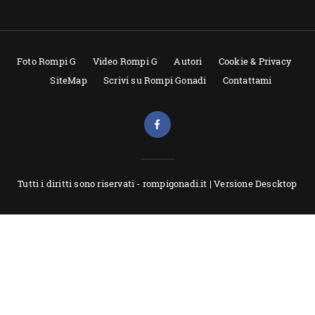
Foto Rompi G
Video Rompi G
Autori
Cookie & Privacy
SiteMap
Scrivi su Rompi Gonadi
Contattami
Tutti i diritti sono riservati - rompigonadi.it |
Versione Descktop