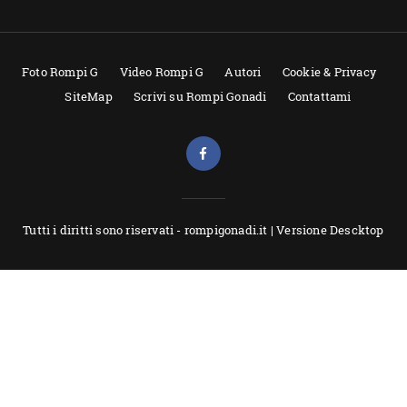
Foto Rompi G
Video Rompi G
Autori
Cookie & Privacy
SiteMap
Scrivi su Rompi Gonadi
Contattami
Tutti i diritti sono riservati - rompigonadi.it |
Versione Descktop