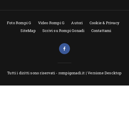
Foto Rompi G
Video Rompi G
Autori
Cookie & Privacy
SiteMap
Scrivi su Rompi Gonadi
Contattami
Tutti i diritti sono riservati - rompigonadi.it |
Versione Descktop