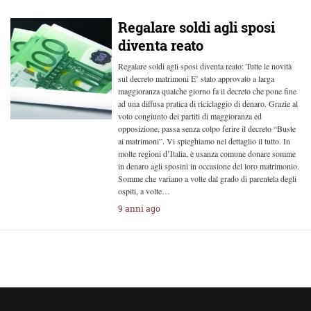
Regalare soldi agli sposi
diventa reato
Regalare soldi agli sposi diventa reato: Tutte le novità
sul decreto matrimoni E’ stato approvato a larga
maggioranza qualche giorno fa il decreto che pone fine
ad una diffusa pratica di riciclaggio di denaro. Grazie al
voto congiunto dei partiti di maggioranza ed
opposizione, passa senza colpo ferire il decreto “Buste
ai matrimoni”. Vi spieghiamo nel dettaglio il tutto. In
molte regioni d’Italia, è usanza comune donare somme
in denaro agli sposini in occasione del loro matrimonio.
Somme che variano a volte dal grado di parentela degli
ospiti, a volte…
9 anni ago