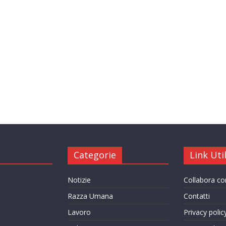
Categorie
Link Util
Notizie
Collabora c
Razza Umana
Contatti
Lavoro
Privacy polic