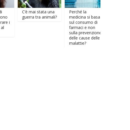
farmaci e non sulla
e indossino
prevenzione delle cause
cintura intorn
C’è mai stata una
Perché la
collo”
delle malattie?
guerra tra animali?
medicina si basa
6 min read
15/02/2020
sul consumo di
farmaci e non
sulla prevenzione
Imam: “Ai cristiani sia
delle cause delle
rasata la testa e
malattie?
indossino cintura
intorno al collo”
3 min read
10/11/2017
Regalare soldi agli sposi
diventa reato
1 min
07/11/2017
read
Svelata l’identità del
nero di whattsapp
0 min
06/11/2017
read