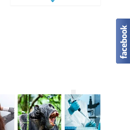
Rubata la lista dei clienti
del software di
riconoscimento facciale
2 min
02/03/2020
read
Per 5 minuti di rabbia
occorrono 6 ore per
riparare i danni causati
al nostro corpo
2 min
29/02/2020
read
C’è mai stata una
guerra tra animali?
2 min
17/02/2020
read
Perché la medicina si
Imam: “Ai cris
basa sul consumo di
sia rasata la 