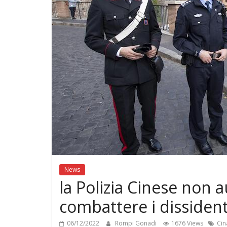
di
GONADI
News
la Polizia Cinese non au
combattere i dissident
06/12/2022
Rompi Gonadi
1676 Views
Cin