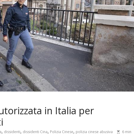
torizzata in Italia per
i
,
,
,
,
a
dissidenti
dissidenti Cina
Polizia Cinese
polizia cinese abusiva
6 min