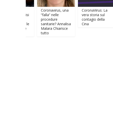
RT
Coronavirus, una
CoronaVirus: La
IN: La crisi
“falla” nelle
vera storia sul
 grande
procedure
contagio della
unità per le
sanitarie? Annalisa
Cina
e e per le
Malara Chiarisce
i
tutto