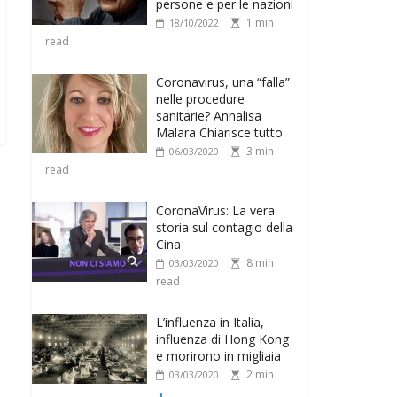
persone e per le nazioni
1 min
18/10/2022
read
Coronavirus, una “falla”
nelle procedure
sanitarie? Annalisa
Malara Chiarisce tutto
3 min
06/03/2020
read
CoronaVirus: La vera
storia sul contagio della
Cina
8 min
03/03/2020
read
L’influenza in Italia,
influenza di Hong Kong
e morirono in migliaia
2 min
03/03/2020
read