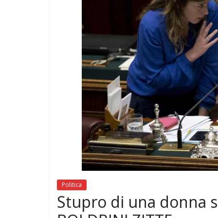
di
GONADI
Politica
Stupro di una donna s