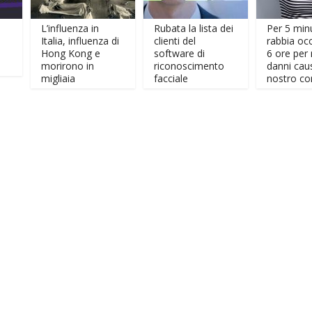
L’influenza in
Rubata la lista dei
Per 5 minuti di
Italia, influenza di
clienti del
rabbia occorron
Hong Kong e
software di
6 ore per riparar
morirono in
riconoscimento
danni causati al
migliaia
facciale
nostro corpo