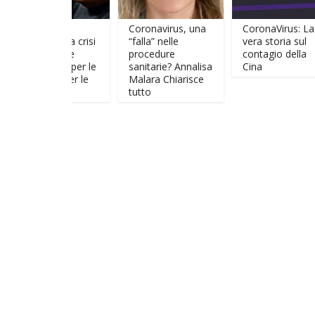
BERT
Coronavirus, una
CoronaVirus: La
STEIN: La crisi
“falla” nelle
vera storia sul
una grande
procedure
contagio della
ortunità per le
sanitarie? Annalisa
Cina
rsone e per le
Malara Chiarisce
zioni
tutto