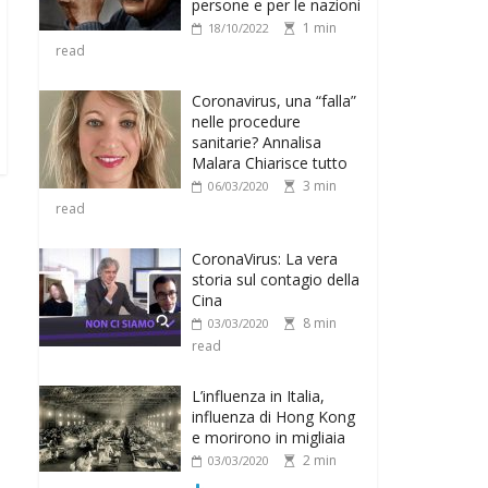
persone e per le nazioni
1 min
18/10/2022
read
Coronavirus, una “falla”
nelle procedure
sanitarie? Annalisa
Malara Chiarisce tutto
3 min
06/03/2020
read
CoronaVirus: La vera
storia sul contagio della
Cina
8 min
03/03/2020
read
L’influenza in Italia,
influenza di Hong Kong
e morirono in migliaia
2 min
03/03/2020
read