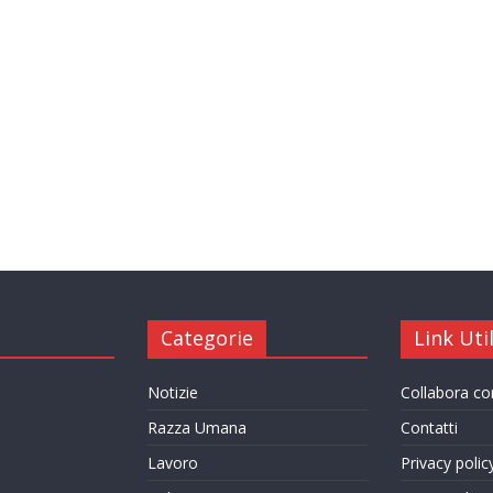
Categorie
Link Util
Notizie
Collabora c
Razza Umana
Contatti
Lavoro
Privacy polic