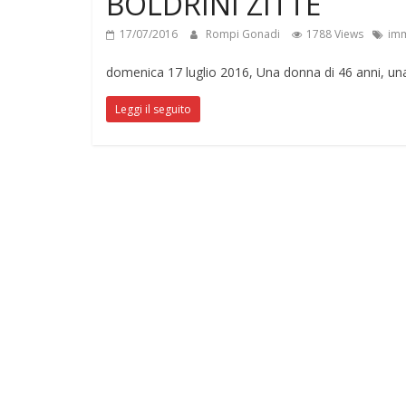
BOLDRINI ZITTE
17/07/2016
Rompi Gonadi
1788 Views
imm
domenica 17 luglio 2016, Una donna di 46 anni, un
Leggi il seguito