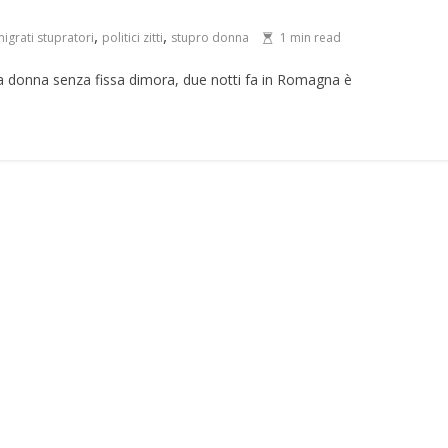
,
,
igrati stupratori
politici zitti
stupro donna
1 min read
a donna senza fissa dimora, due notti fa in Romagna è