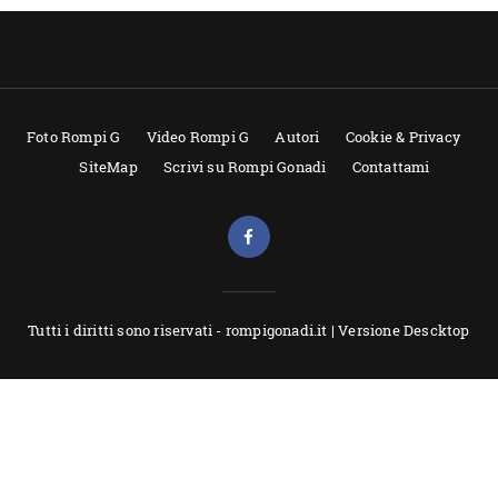
Foto Rompi G
Video Rompi G
Autori
Cookie & Privacy
SiteMap
Scrivi su Rompi Gonadi
Contattami
Tutti i diritti sono riservati - rompigonadi.it |
Versione Descktop