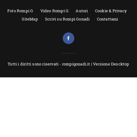
Foto Rompi G
Video Rompi G
Autori
Cookie & Privacy
SiteMap
Scrivi su Rompi Gonadi
Contattami
Tutti i diritti sono riservati - rompigonadi.it |
Versione Descktop