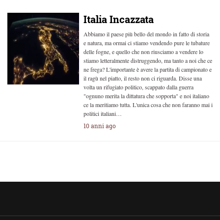
Italia Incazzata
Abbiamo il paese più bello del mondo in fatto di storia
e natura, ma ormai ci stiamo vendendo pure le tubature
delle fogne, e quello che non riusciamo a vendere lo
stiamo letteralmente distruggendo, ma tanto a noi che ce
ne frega? L'importante è avere la partita di campionato e
il ragù nel piatto, il resto non ci riguarda. Disse una
volta un rifugiato politico, scappato dalla guerra
"ognuno merita la dittatura che sopporta" e noi italiano
ce la meritiamo tutta. L'unica cosa che non faranno mai i
politici italiani…
10 anni ago