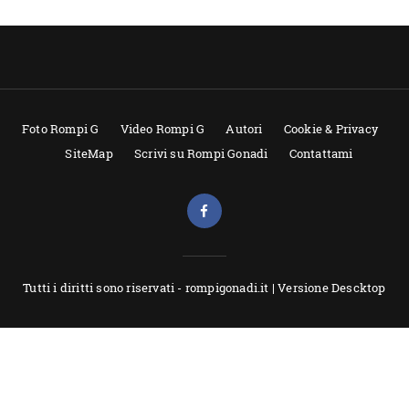
Foto Rompi G
Video Rompi G
Autori
Cookie & Privacy
SiteMap
Scrivi su Rompi Gonadi
Contattami
Tutti i diritti sono riservati - rompigonadi.it |
Versione Descktop