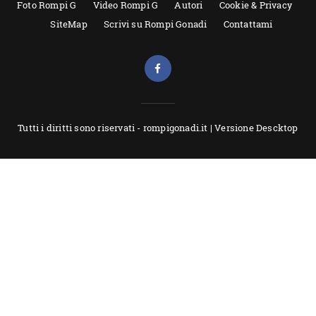
Foto Rompi G
Video Rompi G
Autori
Cookie & Privacy
SiteMap
Scrivi su Rompi Gonadi
Contattami
Tutti i diritti sono riservati - rompigonadi.it |
Versione Descktop