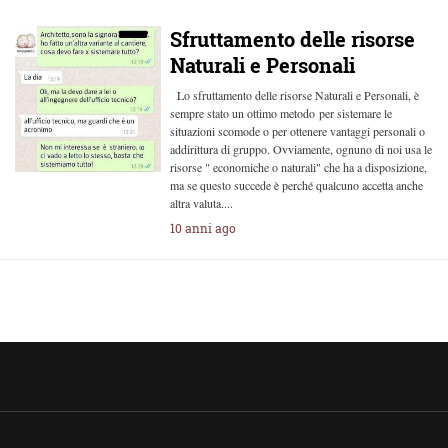
Sfruttamento delle risorse
Naturali e Personali
Lo sfruttamento delle risorse Naturali e Personali, è
sempre stato un ottimo metodo per sistemare le
situazioni scomode o per ottenere vantaggi personali o
addirittura di gruppo. Ovviamente, ognuno di noi usa le
risorse " economiche o naturali" che ha a disposizione,
ma se questo succede è perché qualcuno accetta anche
altra valuta....
10 anni ago