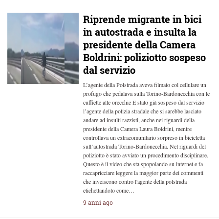
Riprende migrante in bici
in autostrada e insulta la
presidente della Camera
Boldrini: poliziotto sospeso
dal servizio
L’agente della Polstrada aveva filmato col cellulare un
profugo che pedalava sulla Torino-Bardonecchia con le
cuffiette alle orecchie È stato già sospeso dal servizio
l’agente della polizia stradale che si sarebbe lasciato
andare ad insulti razzisti, anche nei riguardi della
presidente della Camera Laura Boldrini, mentre
controllava un extracomunitario sorpreso in bicicletta
sull’autostrada Torino-Bardonecchia. Nel riguardi del
poliziotto è stato avviato un procedimento disciplinare.
Questo è il video che sta spopolando su internet e fa
raccapricciare leggere la maggior parte dei commenti
che inveiscono contro l'agente della polstrada
etichettandolo come…
9 anni ago