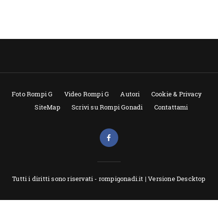
Foto Rompi G
Video Rompi G
Autori
Cookie & Privacy
SiteMap
Scrivi su Rompi Gonadi
Contattami
Tutti i diritti sono riservati - rompigonadi.it |
Versione Descktop