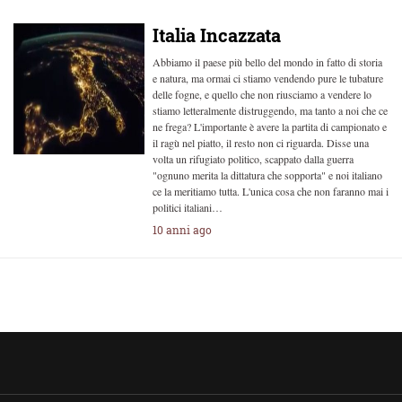
Italia Incazzata
Abbiamo il paese più bello del mondo in fatto di storia
e natura, ma ormai ci stiamo vendendo pure le tubature
delle fogne, e quello che non riusciamo a vendere lo
stiamo letteralmente distruggendo, ma tanto a noi che ce
ne frega? L'importante è avere la partita di campionato e
il ragù nel piatto, il resto non ci riguarda. Disse una
volta un rifugiato politico, scappato dalla guerra
"ognuno merita la dittatura che sopporta" e noi italiano
ce la meritiamo tutta. L'unica cosa che non faranno mai i
politici italiani…
10 anni ago