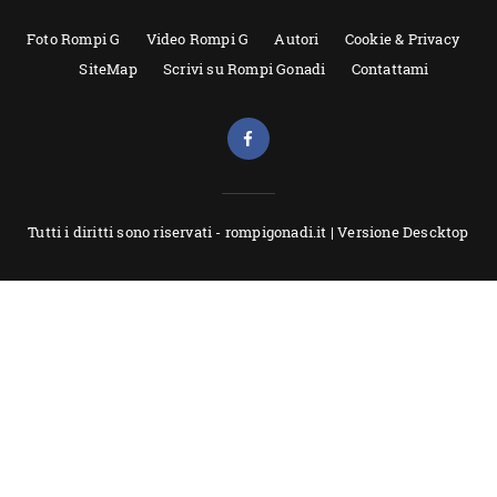
Foto Rompi G
Video Rompi G
Autori
Cookie & Privacy
SiteMap
Scrivi su Rompi Gonadi
Contattami
Tutti i diritti sono riservati - rompigonadi.it |
Versione Descktop