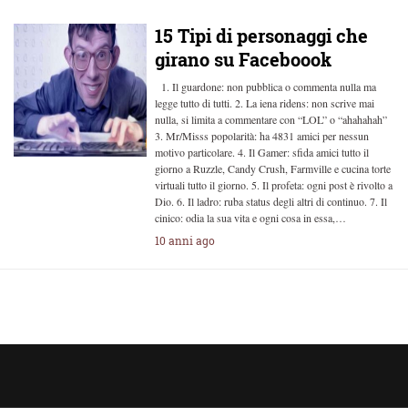
15 Tipi di personaggi che
girano su Faceboook
1. Il guardone: non pubblica o commenta nulla ma
legge tutto di tutti. 2. La iena ridens: non scrive mai
nulla, si limita a commentare con “LOL” o “ahahahah”
3. Mr/Misss popolarità: ha 4831 amici per nessun
motivo particolare. 4. Il Gamer: sfida amici tutto il
giorno a Ruzzle, Candy Crush, Farmville e cucina torte
virtuali tutto il giorno. 5. Il profeta: ogni post è rivolto a
Dio. 6. Il ladro: ruba status degli altri di continuo. 7. Il
cinico: odia la sua vita e ogni cosa in essa,…
10 anni ago