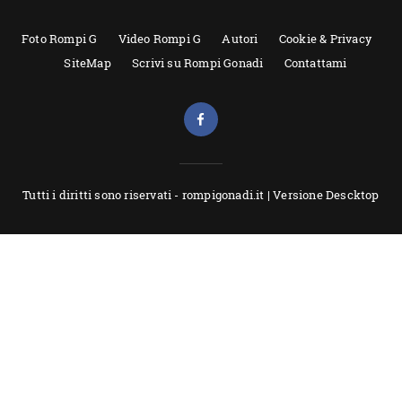
Foto Rompi G
Video Rompi G
Autori
Cookie & Privacy
SiteMap
Scrivi su Rompi Gonadi
Contattami
Tutti i diritti sono riservati - rompigonadi.it |
Versione Descktop