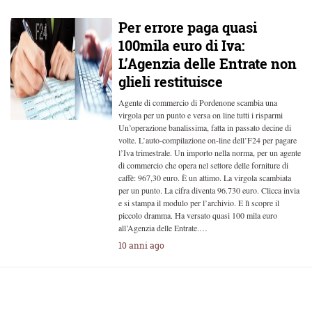
Per errore paga quasi
100mila euro di Iva:
L’Agenzia delle Entrate non
glieli restituisce
Agente di commercio di Pordenone scambia una
virgola per un punto e versa on line tutti i risparmi
Un’operazione banalissima, fatta in passato decine di
volte. L’auto-compilazione on-line dell’F24 per pagare
l’Iva trimestrale. Un importo nella norma, per un agente
di commercio che opera nel settore delle forniture di
caffè: 967,30 euro. È un attimo. La virgola scambiata
per un punto. La cifra diventa 96.730 euro. Clicca invia
e si stampa il modulo per l’archivio. E lì scopre il
piccolo dramma. Ha versato quasi 100 mila euro
all’Agenzia delle Entrate.…
10 anni ago