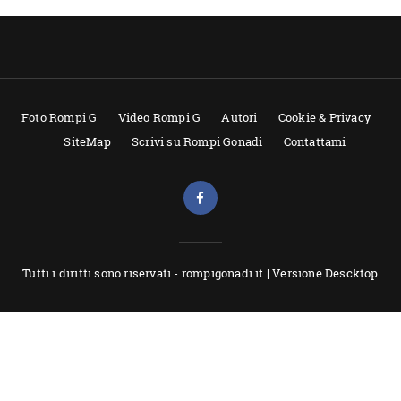
Foto Rompi G
Video Rompi G
Autori
Cookie & Privacy
SiteMap
Scrivi su Rompi Gonadi
Contattami
Tutti i diritti sono riservati - rompigonadi.it |
Versione Descktop