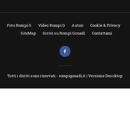
Foto Rompi G
Video Rompi G
Autori
Cookie & Privacy
SiteMap
Scrivi su Rompi Gonadi
Contattami
Tutti i diritti sono riservati - rompigonadi.it |
Versione Descktop