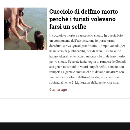
Cucciolo di delfino morto
perché i turisti volevano
farsi un selfie
Il cucciolo è morto a causa dello shock. In questa foto
un componente dell’associazione lo porta, ormai
deceduto, a riva Questi grandissimi Rompi Gonadi (per
usare termini pubblicabili), pur di farsi il solito selfie
hanno letteralmente ucciso un cucciolo di delfino morto
per lo shock. Se avete tanta voglia di rompere le Gonadi
alla gente mostrando i vostri stupidi selfie, almeno non
rompeteli a gente e animali che si devono mostrare con
voi. Se il cucciolo di delfino é morto, le cause sono
sostanzialmente 2. l,ignoranza della gente, che non…
9 anni ago