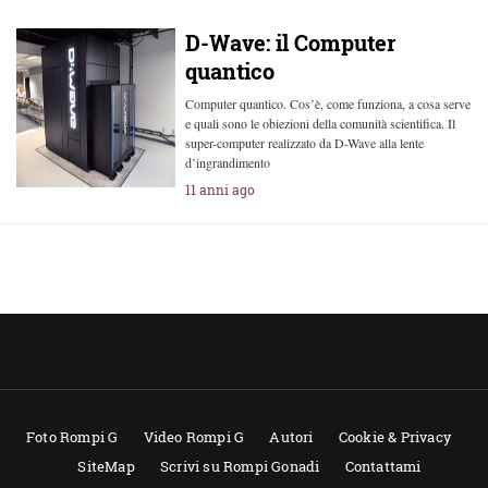
D-Wave: il Computer
quantico
Computer quantico. Cos’è, come funziona, a cosa serve
e quali sono le obiezioni della comunità scientifica. Il
super-computer realizzato da D-Wave alla lente
d’ingrandimento
11 anni ago
Foto Rompi G
Video Rompi G
Autori
Cookie & Privacy
SiteMap
Scrivi su Rompi Gonadi
Contattami