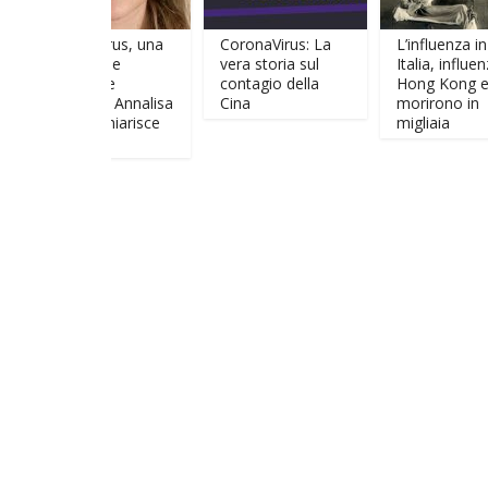
Coronavirus, una
CoronaVirus: La
L’influenza in
“falla” nelle
vera storia sul
Italia, influenza di
procedure
contagio della
Hong Kong e
sanitarie? Annalisa
Cina
morirono in
Malara Chiarisce
migliaia
tutto