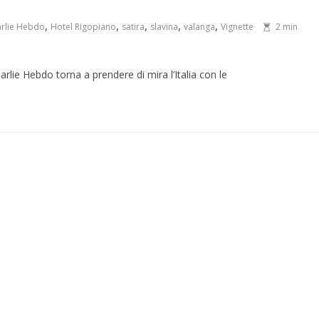
,
,
,
,
,
rlie Hebdo
Hotel Rigopiano
satira
slavina
valanga
Vignette
2 min
arlie Hebdo torna a prendere di mira l’Italia con le