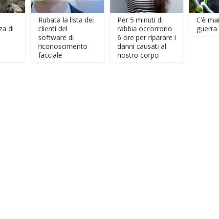
Rubata la lista dei
Per 5 minuti di
C’è mai stat
clienti del
rabbia occorrono
guerra tra an
software di
6 ore per riparare i
riconoscimento
danni causati al
facciale
nostro corpo