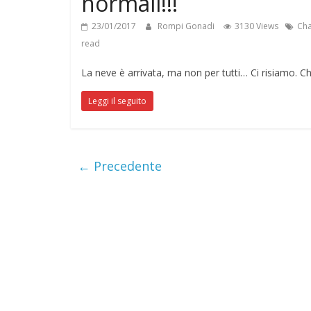
normali!!!
23/01/2017
Rompi Gonadi
3130 Views
Cha
read
La neve è arrivata, ma non per tutti… Ci risiamo. Ch
Leggi il seguito
← Precedente