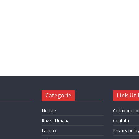
Categorie
Link Util
Notizie
Collabora c
Razza Umana
Contatti
Lavoro
Privacy polic