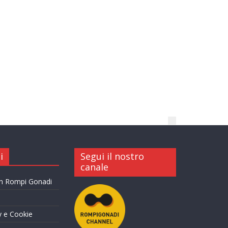
4 min read
29/09/2017
Firenze, la ministra
Fedeli: “Concorsi
truccati, i rettori si
costituiscano parte
civile”
1 min read
27/09/2017
la Polizia Cinese non
autorizzata in Italia per
combattere i dissidenti
6 min
06/12/2022
read
i
Segui il nostro
canale
ALBERT EINSTEIN: La
crisi è una grande
on Rompi Gonadi
opportunità per le
persone e per le nazioni
1 min
18/10/2022
y e Cookie
read