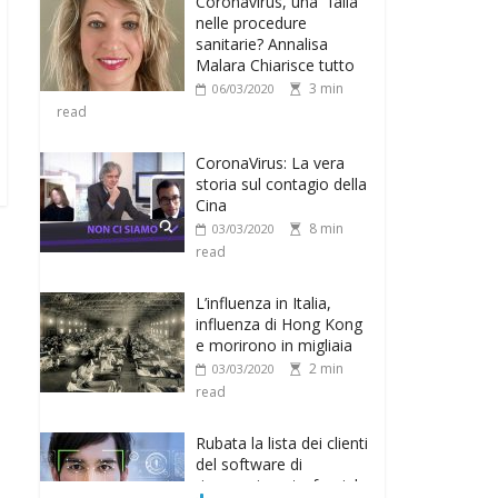
Malara Chiarisce tutto
3 min
06/03/2020
read
CoronaVirus: La vera
storia sul contagio della
Cina
8 min
03/03/2020
read
L’influenza in Italia,
influenza di Hong Kong
e morirono in migliaia
2 min
03/03/2020
read
Rubata la lista dei clienti
del software di
riconoscimento facciale
2 min
02/03/2020
read