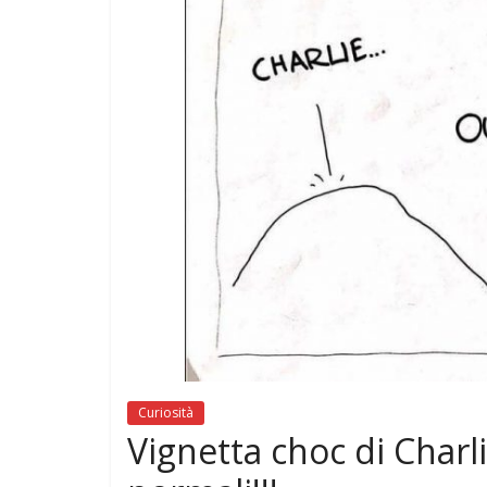
di
GONADI
Curiosità
Vignetta choc di Char