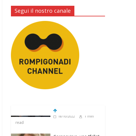
Segui il nostro canale
Coronavirus, una “falla”
nelle procedure
sanitarie? Annalisa