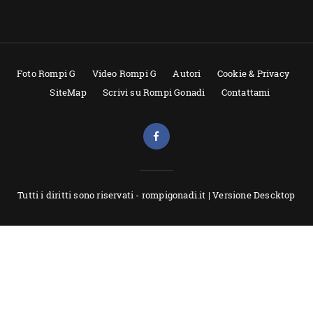
Foto Rompi G
Video Rompi G
Autori
Cookie & Privacy
SiteMap
Scrivi su Rompi Gonadi
Contattami
Tutti i diritti sono riservati - rompigonadi.it |
Versione Descktop