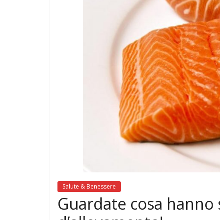
di
GONADI
Salute & Benessere
Guardate cosa hanno 