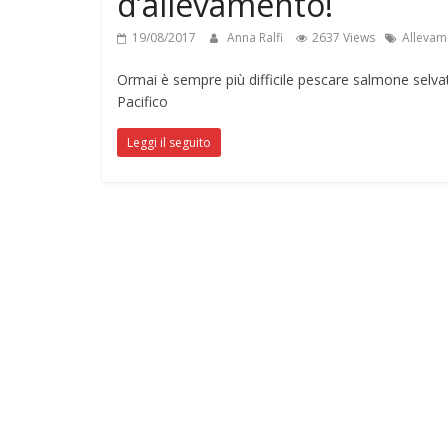
d’allevamento!
19/08/2017
Anna Ralfi
2637 Views
Allevame
Ormai è sempre più difficile pescare salmone selvati
Pacifico
Leggi il seguito