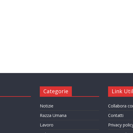
Categorie
Link Util
Notizie
Collabora c
Razza Umana
Contatti
Lavoro
Privacy polic