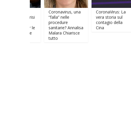
RT
Coronavirus, una
CoronaVirus: La
EIN: La crisi
“falla” nelle
vera storia sul
 grande
procedure
contagio della
tunità per le
sanitarie? Annalisa
Cina
ne e per le
Malara Chiarisce
ni
tutto