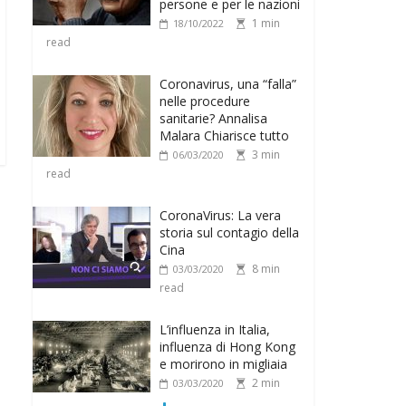
persone e per le nazioni
1 min
18/10/2022
read
Coronavirus, una “falla”
nelle procedure
sanitarie? Annalisa
Malara Chiarisce tutto
3 min
06/03/2020
read
CoronaVirus: La vera
storia sul contagio della
Cina
8 min
03/03/2020
read
L’influenza in Italia,
influenza di Hong Kong
e morirono in migliaia
2 min
03/03/2020
read