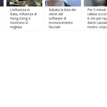
L’influenza in
Rubata la lista dei
Per 5 minuti di
Italia, influenza di
clienti del
rabbia occorrono
Hong Kong e
software di
6 ore per riparare i
morirono in
riconoscimento
danni causati al
migliaia
facciale
nostro corpo