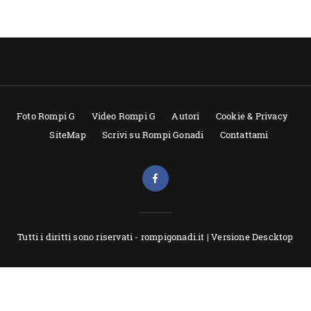
Foto Rompi G
Video Rompi G
Autori
Cookie & Privacy
SiteMap
Scrivi su Rompi Gonadi
Contattami
Tutti i diritti sono riservati - rompigonadi.it |
Versione Descktop