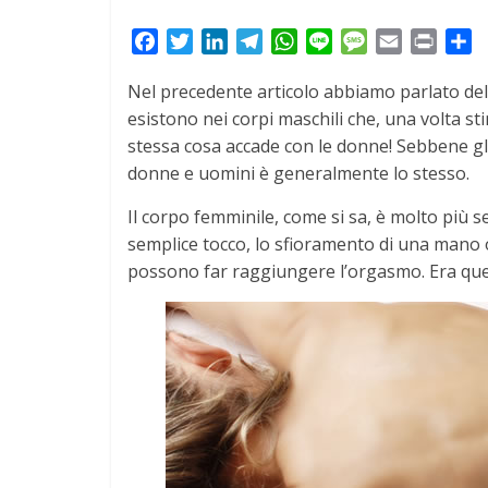
F
T
L
T
W
L
M
E
P
S
a
w
i
e
h
i
e
m
r
h
Nel precedente articolo abbiamo parlato de
c
i
n
l
a
n
s
a
i
a
esistono nei corpi maschili che, una volta sti
e
t
k
e
t
e
s
i
n
r
stessa cosa accade con le donne! Sebbene gli
b
t
e
g
s
a
l
t
e
o
e
d
r
A
g
donne e uomini è generalmente lo stesso.
o
r
I
a
p
e
Il corpo femminile, come si sa, è molto più sens
k
n
m
p
semplice tocco, lo sfioramento di una mano 
possono far raggiungere l’orgasmo. Era que