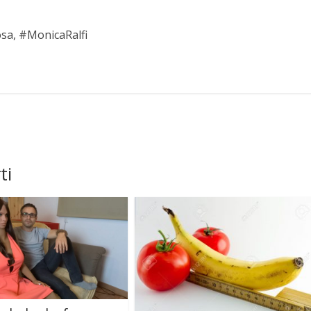
osa, #MonicaRalfi
ti