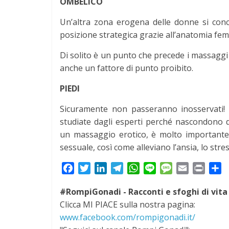
OMBELICO
Un’altra zona erogena delle donne si conce
posizione strategica grazie all’anatomia fe
Di solito è un punto che precede i massaggi 
anche un fattore di punto proibito.
PIEDI
Sicuramente non passeranno inosservati! C
studiate dagli esperti perché nascondono di
un massaggio erotico, è molto importante 
sessuale, così come alleviano l’ansia, lo stres
F
T
L
T
W
L
M
E
P
S
a
w
i
e
h
i
e
m
r
h
#RompiGonadi - Racconti e sfoghi di vita
c
i
n
l
a
n
s
a
i
a
Clicca MI PIACE sulla nostra pagina:
e
t
k
e
t
e
s
i
n
r
www.facebook.com/rompigonadi.it/
b
t
e
g
s
a
l
t
e