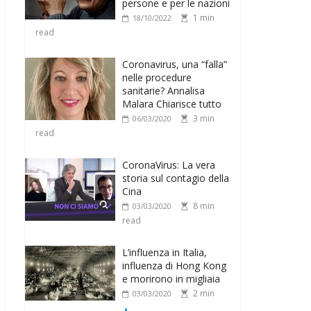
persone e per le nazioni
1 min
18/10/2022
read
Coronavirus, una “falla”
nelle procedure
sanitarie? Annalisa
Malara Chiarisce tutto
3 min
06/03/2020
read
CoronaVirus: La vera
storia sul contagio della
Cina
8 min
03/03/2020
read
L’influenza in Italia,
influenza di Hong Kong
e morirono in migliaia
2 min
03/03/2020
read