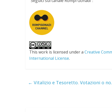
o
e
d
r
A
g
"Seguici sul canale Rompi Gonadi":
o
r
I
a
p
e
k
n
m
p
This work is licensed under a
Creative Comm
International License
.
←
Vitalizio e Tesoretto. Votazioni o no