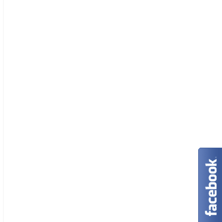
farmaci e non sulla
prevenzione delle cause
delle malattie?
6 min read
15/02/2020
Imam: “Ai cristiani sia
rasata la testa e
indossino cintura
intorno al collo”
3 min read
10/11/2017
Regalare soldi agli sposi
diventa reato
1 min
07/11/2017
read
Svelata l’identità del
nero di whattsapp
0 min
06/11/2017
read