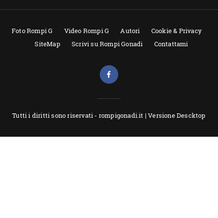
Foto Rompi G
Video Rompi G
Autori
Cookie & Privacy
SiteMap
Scrivi su Rompi Gonadi
Contattami
Tutti i diritti sono riservati - rompigonadi.it |
Versione Descktop