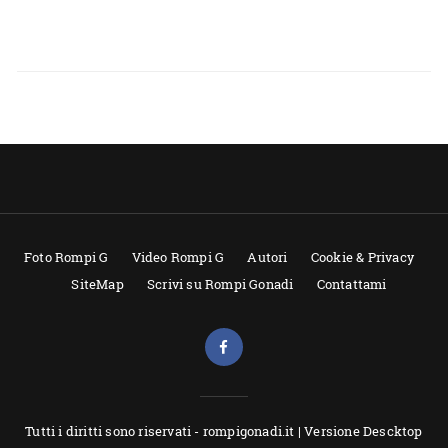
Foto Rompi G
Video Rompi G
Autori
Cookie & Privacy
SiteMap
Scrivi su Rompi Gonadi
Contattami
Tutti i diritti sono riservati - rompigonadi.it |
Versione Descktop