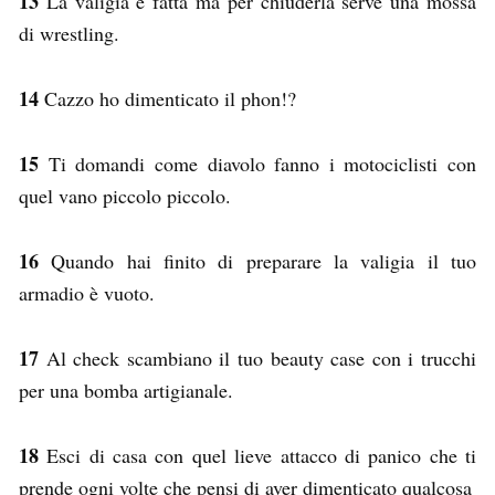
13
La valigia è fatta ma per chiuderla serve una mossa
di wrestling.
14
Cazzo ho dimenticato il phon!?
15
Ti domandi come diavolo fanno i motociclisti con
quel vano piccolo piccolo.
16
Quando hai finito di preparare la valigia il tuo
armadio è vuoto.
17
Al check scambiano il tuo beauty case con i trucchi
per una bomba artigianale.
18
Esci di casa con quel lieve attacco di panico che ti
prende ogni volte che pensi di aver dimenticato qualcosa