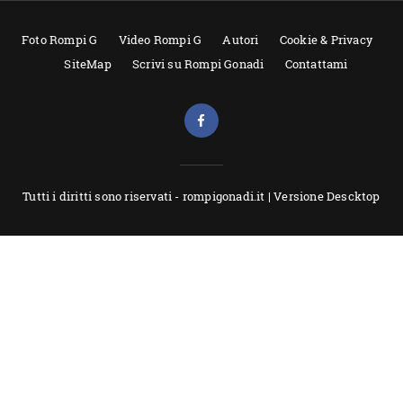
Foto Rompi G
Video Rompi G
Autori
Cookie & Privacy
SiteMap
Scrivi su Rompi Gonadi
Contattami
Tutti i diritti sono riservati - rompigonadi.it |
Versione Descktop