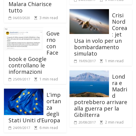
Malara Chiarisce
tutto
Crisi
3 min read
06/03/2020
Nord
Corea
Gove
: jet
rno
Usa in volo per un
con
bombardamento
Face
simulato
book e Google
1 min read
19/09/2017
controllano le
informazioni
Lond
1 min read
25/09/2017
ra e
Madri
L’imp
d
ortan
potrebbero arrivare
za
alla guerra per la
degli
Gibilterra
Stati Uniti d’Europa
2 min read
20/08/2017
6 min read
24/09/2017