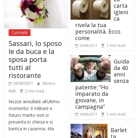
carta
igieni
ca
rivela la tua
personalità. Ecco
Curiosità
come
Sassari, lo sposo
1 min read
23/08/2017
le da buca e la
sposa porta
Guida
tutti al
da 40
anni
ristorante
senza
26/08/2017
Monica
patente: “Ho
Ralfi
2 min read
imparato da
giovane, in
Nozze annullate all’ultimo
campagna”
momento: il militare e
1 min read
18/08/2017
futuro marito non si
presenta in chiesa e si
barrica in caserma. Ma
Barlet
ta,