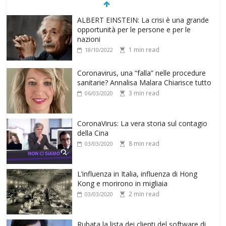
Coronavirus, una “falla” nelle procedure
sanitarie? Annalisa Malara Chiarisce tutto
3 min read
06/03/2020
CoronaVirus: La vera storia sul contagio
della Cina
8 min read
03/03/2020
L’influenza in Italia, influenza di Hong
Kong e morirono in migliaia
2 min read
03/03/2020
Rubata la lista dei clienti del software di
riconoscimento facciale
2 min read
02/03/2020
Per 5 minuti di rabbia occorrono 6 ore