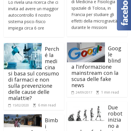
di Medicina e Fisiologia
Lo rivela una ricerca che ci
spaziale di Tolosa, in
invita ad avere un maggior
Francia per studiare gli
autocontrollo Il nostro
effetti della microgravità
sistema psico-fisico
durante le missioni
impiega circa 6 ore
Goog
Perch
le
é la
blind
medi
a l’informazione
cina
mainstream con la
si basa sul consumo
scusa delle fake
di farmaci e non
news
sulla prevenzione
delle cause delle
1 min read
24/09/2017
malattie?
6 min read
15/02/2020
Due
robot
inizia
Bimb
no a
i