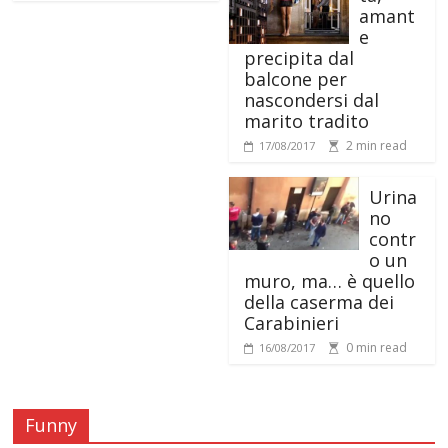
amant
e
precipita dal
balcone per
nascondersi dal
marito tradito
2 min read
17/08/2017
Urina
no
contr
o un
muro, ma… è quello
della caserma dei
Carabinieri
0 min read
16/08/2017
Funny