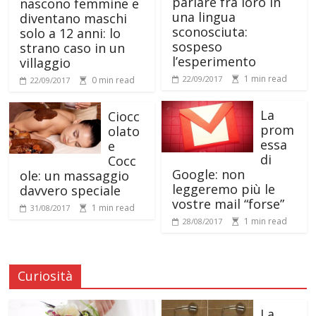
parlare fra loro in
nascono femmine e
una lingua
diventano maschi
sconosciuta:
solo a 12 anni: lo
sospeso
strano caso in un
l’esperimento
villaggio
1 min read
22/09/2017
0 min read
22/09/2017
La
Ciocc
prom
olato
essa
e
di
Cocc
Google: non
ole: un massaggio
leggeremo più le
davvero speciale
vostre mail “forse”
1 min read
31/08/2017
1 min read
28/08/2017
Curiosità
La