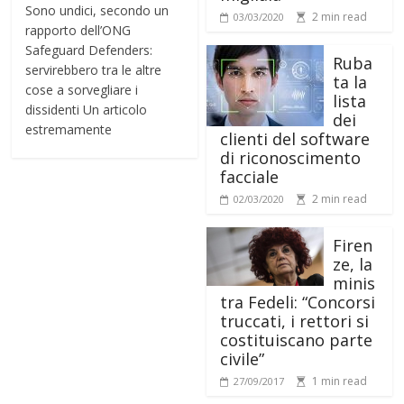
Sono undici, secondo un
2 min read
03/03/2020
rapporto dell’ONG
Safeguard Defenders:
Ruba
servirebbero tra le altre
ta la
cose a sorvegliare i
lista
dissidenti Un articolo
dei
estremamente
clienti del software
di riconoscimento
facciale
2 min read
02/03/2020
Firen
ze, la
minis
tra Fedeli: “Concorsi
truccati, i rettori si
costituiscano parte
civile”
1 min read
27/09/2017