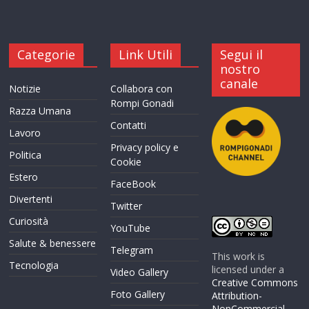
Categorie
Link Utili
Segui il
nostro
canale
Notizie
Collabora con
Rompi Gonadi
Razza Umana
Contatti
Lavoro
Privacy policy e
Politica
Cookie
Estero
FaceBook
Divertenti
Twitter
Curiosità
YouTube
Salute & benessere
Telegram
This work is
Tecnologia
licensed under a
Video Gallery
Creative Commons
Foto Gallery
Attribution-
NonCommercial-