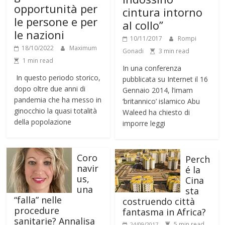
opportunità per
cintura intorno
le persone e per
al collo”
le nazioni
10/11/2017
Rompi
18/10/2022
Maximum
Gonadi
3 min read
1 min read
In una conferenza
In questo periodo storico,
pubblicata su Internet il 16
dopo oltre due anni di
Gennaio 2014, l’imam
pandemia che ha messo in
‘britannico’ islamico Abu
ginocchio la quasi totalità
Waleed ha chiesto di
della popolazione
imporre leggi
Coro
Perch
navir
é la
us,
Cina
una
sta
“falla” nelle
costruendo città
procedure
fantasma in Africa?
sanitarie? Annalisa
5 min read
24/09/2017