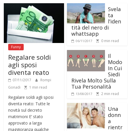
Svela
ta
l’iden
tità del nero di
whattsapp
0 min read
06/11/2017
Funny
Il
Regalare soldi
Modo
agli sposi
In Cui
diventa reato
Siedi
Rivela Molto Sulla
07/11/2017
Rompi
Tua Personalità
Gonadi
1 min read
2 min read
13/08/2017
Regalare soldi agli sposi
diventa reato: Tutte le
Una
novità sul decreto
donn
matrimoni E’ stato
a
approvato a larga
rientr
maggioranza qualche