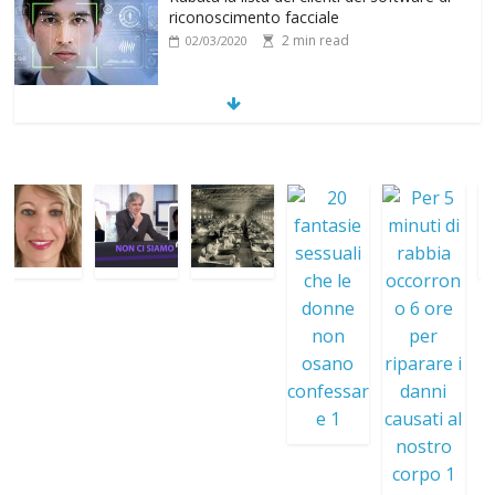
per riparare i danni causati al nostro
corpo
2 min read
29/02/2020
C’è mai stata una guerra tra animali?
2 min read
17/02/2020
Perché la medicina si basa sul consumo
di farmaci e non sulla prevenzione delle
cause delle malattie?
6 min read
15/02/2020
Imam: “Ai cristiani sia rasata la testa e
indossino cintura intorno al collo”
3 min read
10/11/2017
Regalare soldi agli sposi diventa reato
1 min read
07/11/2017