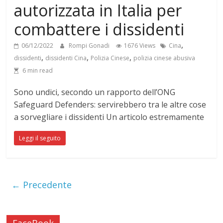
autorizzata in Italia per
combattere i dissidenti
,
06/12/2022
Rompi Gonadi
1676 Views
Cina
,
,
,
dissidenti
dissidenti Cina
Polizia Cinese
polizia cinese abusiva
6 min read
Sono undici, secondo un rapporto dell’ONG
Safeguard Defenders: servirebbero tra le altre cose
a sorvegliare i dissidenti Un articolo estremamente
Leggi il seguito
← Precedente