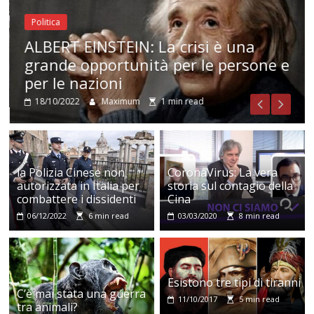
Politica
ALBERT EINSTEIN: La crisi è una
grande opportunità per le persone e
per le nazioni
18/10/2022
Maximum
1 min read
la Polizia Cinese non
CoronaVirus: La vera
autorizzata in Italia per
storia sul contagio della
combattere i dissidenti
Cina
06/12/2022
6 min read
03/03/2020
8 min read
Esistono tre tipi di tiranni
C’è mai stata una guerra
11/10/2017
5 min read
tra animali?