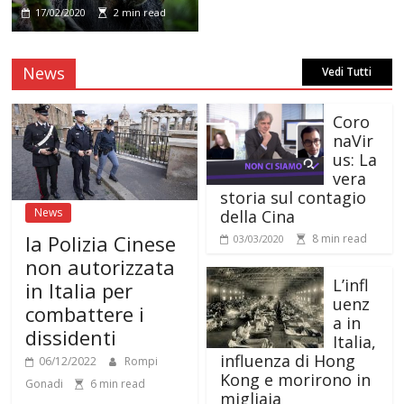
17/02/2020
2 min read
News
Vedi Tutti
Coro
naVir
us: La
vera
storia sul contagio
News
della Cina
la Polizia Cinese
8 min read
03/03/2020
non autorizzata
L’infl
in Italia per
uenz
combattere i
a in
dissidenti
Italia,
influenza di Hong
06/12/2022
Rompi
Kong e morirono in
Gonadi
6 min read
migliaia